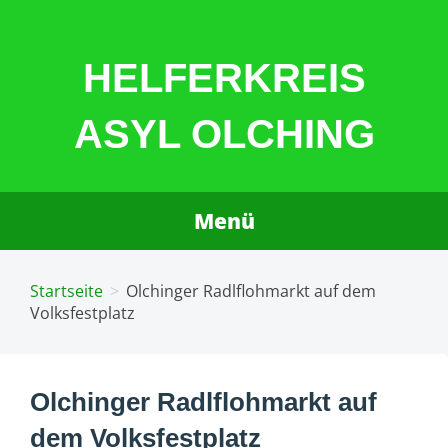
Zum
Inhalt
HELFERKREIS
springen
ASYL OLCHING
Menü
Startseite
Olchinger Radlflohmarkt auf dem
Volksfestplatz
Olchinger Radlflohmarkt auf
dem Volksfestplatz