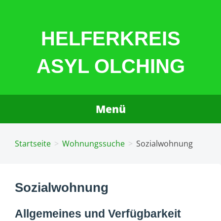
Zum
Inhalt
HELFERKREIS
springen
ASYL OLCHING
Menü
Startseite
Wohnungssuche
Sozialwohnung
Sozialwohnung
Allgemeines und Verfügbarkeit