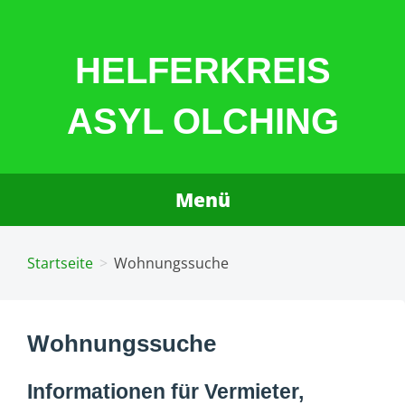
Zum
Inhalt
HELFERKREIS
springen
ASYL OLCHING
Menü
Startseite
Wohnungssuche
Wohnungssuche
Informationen für Vermieter,