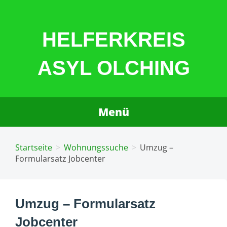
Zum
Inhalt
HELFERKREIS
springen
ASYL OLCHING
Menü
Startseite
Wohnungssuche
Umzug –
Formularsatz Jobcenter
Umzug – Formularsatz
Jobcenter