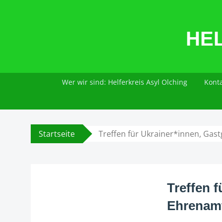
Zum
Inhalt
HE
springen
Wer wir sind: Helferkreis Asyl Olching
Konta
Startseite
Treffen für Ukrainer*innen, Ga
Treffen 
Ehrenamt