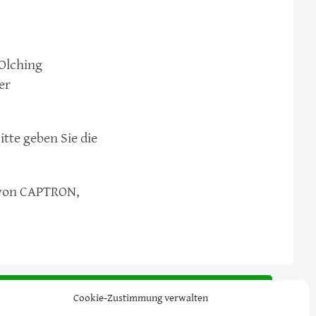
Olching
er
itte geben Sie die
t von CAPTRON,
NEM NACHMITTAG MIT SPIEL, SPASS, KAFFEE & KUCHEN
Cookie-Zustimmung verwalten