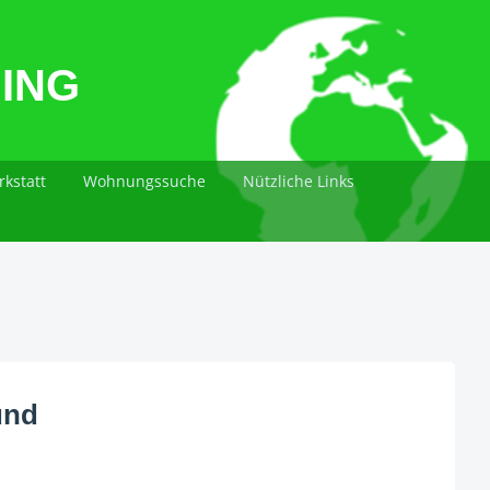
ING
kstatt
Wohnungssuche
Nützliche Links
und