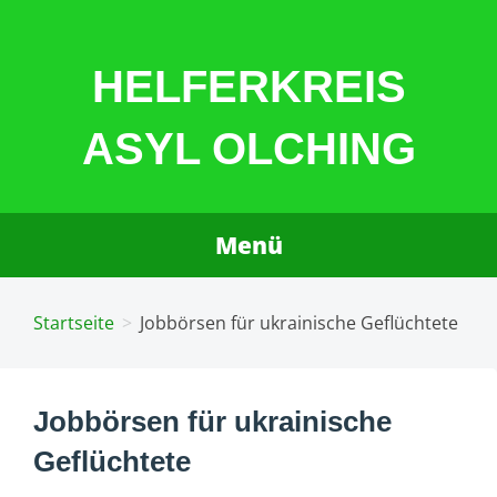
Zum
Inhalt
HELFERKREIS
springen
ASYL OLCHING
Menü
Startseite
Jobbörsen für ukrainische Geflüchtete
Jobbörsen für ukrainische
Geflüchtete