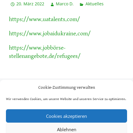
20. März 2022
Marco D.
Aktuelles
https://www.uatalents.com/
https://www.jobaidukraine.com/
https://www.jobbörse-
stellenangebote.de/refugees/
Beitragsnavigation
Cookie-Zustimmung verwalten
Hilfe für Flüchtlinge aus
Geflüchtete aus der
der Ukraine
Ukraine dürfen
Wir verwenden Cookies, um unsere Website und unseren Service zu optimieren.
kostenlos beim TSV
Olching mit
trainieren
Cookies akzeptieren
Ablehnen